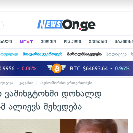
×
ნალი
NE
T
ვიდეო
ოპ-ედი
ქვიზები
საკითხ
ყოფილად
მთავარია გჯეროდეს
მართლმსაჯულება
პოლიტიკა
ოლიტიკა
კავკასია
საერთაშორისო ურთიერთობები
ი ვაშინგტონში დონალდ
მ ალიევს შეხვდება