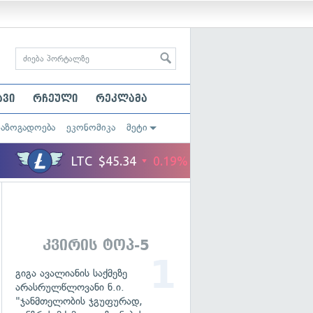
ავი
რჩეული
რეკლამა
საზოგადოება
ეკონომიკა
მეტი
კვირის ტოპ-5
გიგა ავალიანის საქმეზე
არასრულწლოვანი ნ.ი.
"ჯანმთელობის ჯგუფურად,