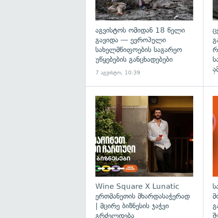
აგვისტოს ომიდან 18 წელი
ც
გავიდა — ევროპული
გ
სახელმწიფოების საგარეო
რ
უწყებების განცხადებები
ს
ა
7 აგვისტო, 10:39
7
Wine Square X Lunatic
ს
ერთმანეთის მხარდასაჭერად
მ
| მცირე ბიზნესის ჯაჭვი
გ
გრძელდება
შ