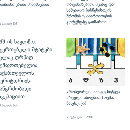
დამიანი ერთი მინიშნებით
ორგანიზებით, მცირე და
საშუალო ბიზნესისთვის
შრომის უსაფრთხოების
ვორკშოპი გაიმართა
 საათის წინ
18 საათის წინ
შშ-ის საელჩო:
დახედვა
ეერთებული შტატები
კვლავ ღრმად
შეშფოთებულია
საქართველოს
ტერიტორიის
ანგრძობადი
კროსვორდი: ააწყვე სიტყვა
კუპაციით
არეული ასოებით (თემა:
ზაფხული)
 საათის წინ
7 აგვისტო, 12:00