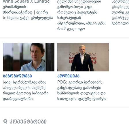
Wine Square X Lunatic
ცელიანი სიკვდილივით
საქართვ
ერთმანეთის
გამოწყობილი კაცი,
გზავნილე
მხარდასაჭერად | მცირე
რომელიც პაციენტებს
მეორე კ
ბიზნესის ჯაჭვი გრძელდება
სახურავიდან
გამარჯვე
აშტერდებოდა, ამტკიცებს,
გამოვლი
რომ ყვავი იყო
საზოგადოება
პოლიტიკა
საია: სტრასბურგმა მზია
POG: გიორგი ბარამიძის
ამაღლობელის საქმეზე
განცხადებაზე გამოძიება
რიგით მეოთხე საჩივარი
სამშობლოს ღალატისა და
დაარეგისტრირა
საბოტაჟის ფაქტზე დაიწყო
კომენტარები