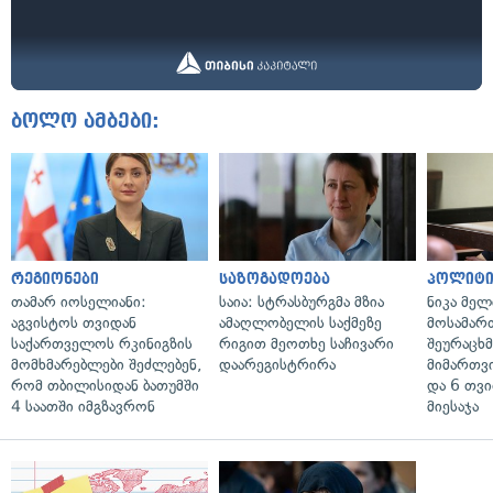
ბოლო ამბები:
რეგიონები
საზოგადოება
პოლიტი
თამარ იოსელიანი:
საია: სტრასბურგმა მზია
ნიკა მელ
აგვისტოს თვიდან
ამაღლობელის საქმეზე
მოსამარ
საქართველოს რკინიგზის
რიგით მეოთხე საჩივარი
შეურაცხ
მომხმარებლები შეძლებენ,
დაარეგისტრირა
მიმართვ
რომ თბილისიდან ბათუმში
და 6 თვ
4 საათში იმგზავრონ
მიესაჯა