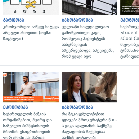
გართობა
საზოგადოება
ეკონომ
კროსვორდი: ააწყვე სიტყვა
ცელიანი სიკვდილივით
საქართვ
არეული ასოებით (თემა:
გამოწყობილი კაცი,
Student 
ზაფხული)
რომელიც პაციენტებს
sCool Ca
სახურავიდან
მფლობელ
აშტერდებოდა, ამტკიცებს,
ტრანსპო
რომ ყვავი იყო
ტარიფით
ეკონომიკა
საზოგადოება
საქართველოს ბანკის
რა მტკიცებულებებით
ორგანიზებით, მცირე და
ედავება პროკურატურა ნ.ი.-
საშუალო ბიზნესისთვის
ს გიგა ავალიანის საქმეზე
შრომის უსაფრთხოების
ძალადობის წაქეზებას —
ვორკშოპი გაიმართა
საქმის დეტალები