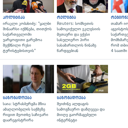
პოლიტიკა
რელიგია
რეგიონ
ირაკლი კობახიძე: "ყალბი
Reuters: სომხეთის
თამარ ი
შინაარსი იქმნება, თითქოს
სამოციქულო ეკლესიის
აგვისტო
საქართველოში
მეთაური და ექვსი
საქართვ
უარყოფითი გარემოა
სასულიერო პირი
მომხმარ
შექმნილი რუსი
სასამართლოს წინაშე
რომ თბი
ტურისტებისთვის"
წარდგებიან
4 საათში
საზოგადოება
საზოგადოება
საია: სტრასბურგმა მზია
შეიძინე ალდაგის
ამაღლობელის საქმეზე
სამოგზაურო დაზღვევა და
რიგით მეოთხე საჩივარი
მიიღე გაორმაგებული
დაარეგისტრირა
ინტერნეტი