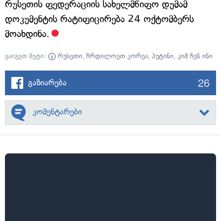
რუსეთის ფედერაციის სახელმწიფო დუმამ
დოკუმენტის რატიფიცირება 24 ოქტომბერს
მოახდინა.
გაიგეთ მეტი:
რუსეთი
,
ჩრდილოეთ კორეა
,
პუტინი
,
კიმ ჩენ ინი
26
გაზიარება
კომენტარები