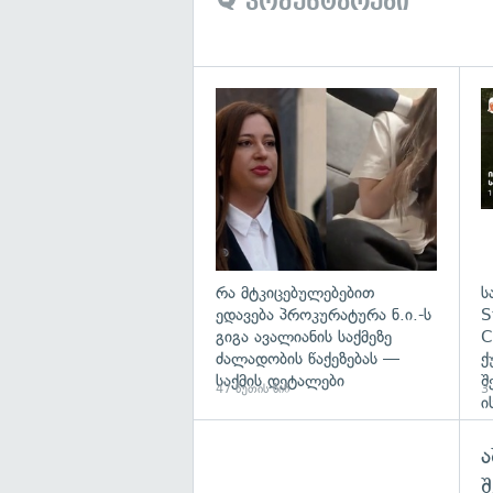
კომენტარები
გა
რა მტკიცებულებებით
ს
ედავება პროკურატურა ნ.ი.-ს
S
გიგა ავალიანის საქმეზე
C
ძალადობის წაქეზებას —
ქ
საქმის დეტალები
შ
47 წუთის წინ
3 
ი
ა
შ