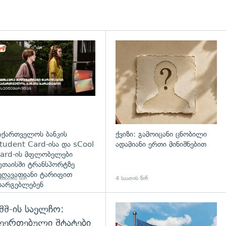
დახედვა
აქართველოს ბანკის
ქვიზი: გამოიცანი ცნობილი
tudent Card-ისა და sCool
ადამიანი ერთი მინიშნებით
ard-ის მფლობელები
უთაისში ტრანსპორტზე
ეღავათიანი ტარიფით
საათის წინ
4 საათის წინ
სარგებლებენ
შშ-ის საელჩო:
ეერთებული შტატები