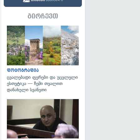
გირჩევთ
გადახედვა
ფოტოგრაფია
ცვალებადი ფერები და უცვლელი
ესთეტიკა — ჩემი თვალით
დანახული სვანეთი
გადახედვა