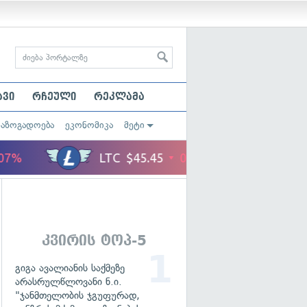
ავი
რჩეული
რეკლამა
საზოგადოება
ეკონომიკა
მეტი
კვირის ტოპ-5
გიგა ავალიანის საქმეზე
არასრულწლოვანი ნ.ი.
"ჯანმთელობის ჯგუფურად,