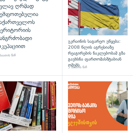
კვლავ ღრმად
შეშფოთებულია
საქართველოს
ტერიტორიის
ანგრძობადი
უკრაინის საგარეო უწყება:
კუპაციით
2008 წლის აგრესიაზე
რეაგირების ნაკლებობამ გზა
საათის წინ
გაუხსნა ფართომასშტაბიან
ომებს
5 საათის წინ
დახედვა
გადახედვა