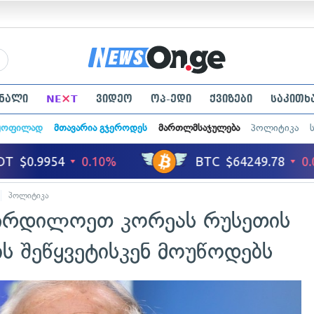
×
ნალი
NE
T
ვიდეო
ოპ-ედი
ქვიზები
საკითხ
ყოფილად
მთავარია გჯეროდეს
მართლმსაჯულება
პოლიტიკა
პოლიტიკა
ჩრდილოეთ კორეას რუსეთის
ს შეწყვეტისკენ მოუწოდებს