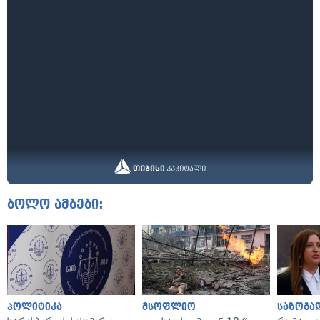
ბოლო ამბები:
პოლიტიკა
მსოფლიო
საზოგა