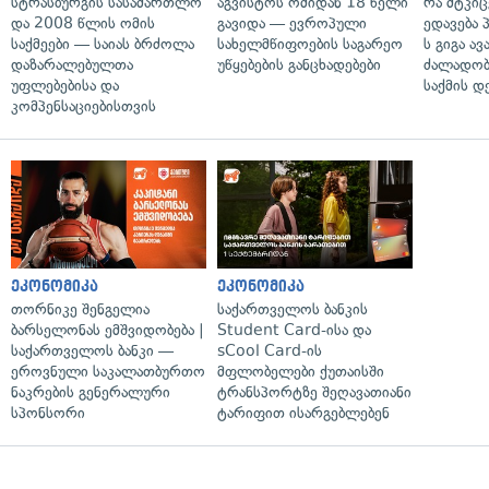
სტრასბურგის სასამართლო
აგვისტოს ომიდან 18 წელი
რა მტკი
და 2008 წლის ომის
გავიდა — ევროპული
ედავება 
საქმეები — საიას ბრძოლა
სახელმწიფოების საგარეო
ს გიგა ა
დაზარალებულთა
უწყებების განცხადებები
ძალადობი
უფლებებისა და
საქმის დ
კომპენსაციებისთვის
ეკონომიკა
ეკონომიკა
თორნიკე შენგელია
საქართველოს ბანკის
ბარსელონას ემშვიდობება |
Student Card-ისა და
საქართველოს ბანკი —
sCool Card-ის
ეროვნული საკალათბურთო
მფლობელები ქუთაისში
ნაკრების გენერალური
ტრანსპორტზე შეღავათიანი
სპონსორი
ტარიფით ისარგებლებენ