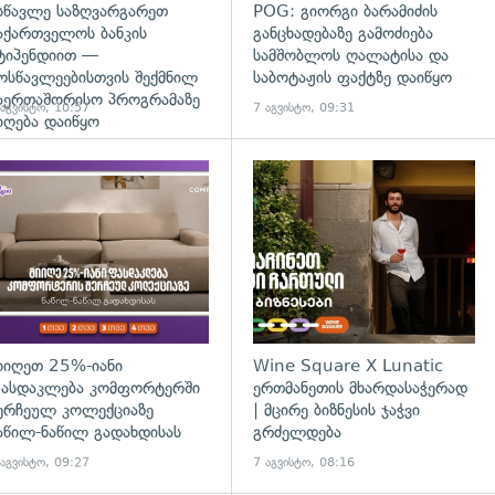
სწავლე საზღვარგარეთ
POG: გიორგი ბარამიძის
აქართველოს ბანკის
განცხადებაზე გამოძიება
ტიპენდიით —
სამშობლოს ღალატისა და
ოსწავლეებისთვის შექმნილ
საბოტაჟის ფაქტზე დაიწყო
აერთაშორისო პროგრამაზე
 აგვისტო, 10:57
7 აგვისტო, 09:31
იღება დაიწყო
დახედვა
იიღეთ 25%-იანი
Wine Square X Lunatic
ასდაკლება კომფორტერში
ერთმანეთის მხარდასაჭერად
ერჩეულ კოლექციაზე
| მცირე ბიზნესის ჯაჭვი
აწილ-ნაწილ გადახდისას
გრძელდება
 აგვისტო, 09:27
7 აგვისტო, 08:16