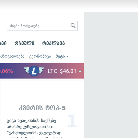
ავი
რჩეული
რეკლამა
საზოგადოება
ეკონომიკა
მეტი
კვირის ტოპ-5
გიგა ავალიანის საქმეზე
არასრულწლოვანი ნ.ი.
"ჯანმთელობის ჯგუფურად,