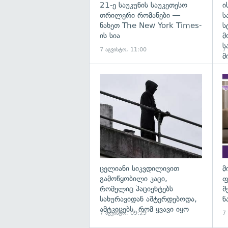
21-ე საუკუნის საუკეთესო
ი
თრილერი რომანები —
ს
ნახეთ The New York Times-
ს
ის სია
მ
ს
7 აგვისტო, 11:00
7
მ
გა
ცელიანი სიკვდილივით
მ
გამოწყობილი კაცი,
ფ
რომელიც პაციენტებს
შ
სახურავიდან აშტერდებოდა,
ნ
ამტკიცებს, რომ ყვავი იყო
7 აგვისტო, 09:29
7