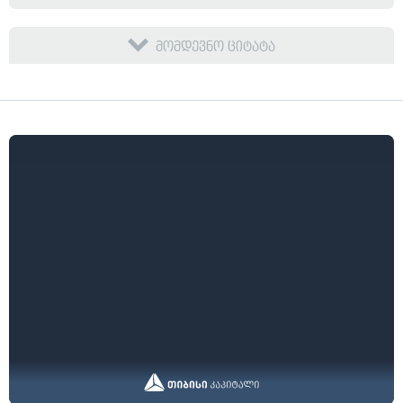
მომდევნო ციტატა