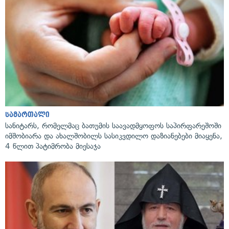
სამართალი
სანიტარს, რომელმაც ბათუმის საავადმყოფოს საპირფარეშოში
იმშობიარა და ახალშობილს სასიკვდილო დაზიანებები მიაყენა,
4 წლით პატიმრობა მიესაჯა