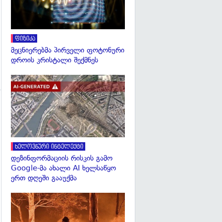
ფიზიკა
მეცნიერებმა პირველი ფოტონური
დროის კრისტალი შექმნეს
გადახედვა
გადახედვა
ხელოვნური ინტელექტი
დეზინფორმაციის რისკის გამო
Google-მა ახალი AI ხელსაწყო
ერთ დღეში გააუქმა
გადახედვა