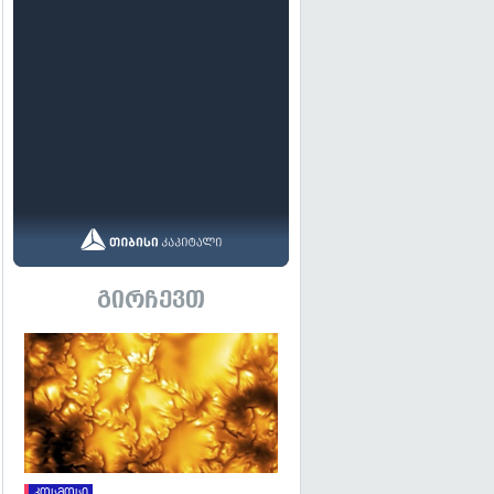
გირჩევთ
გადახედვა