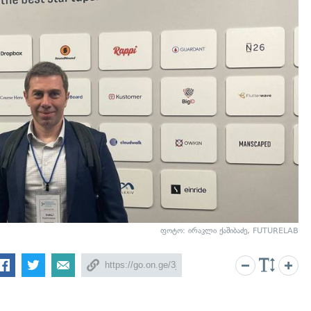
ფოტო: ირაკლი ქაშიბაძე, FUTURELAB