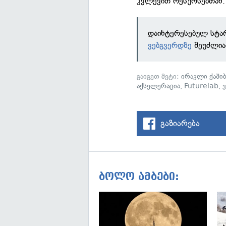
კვლევით რესურსებთან.
დაინტერესებულ სტა
ვებგვერდზე
შეუძლი
გაიგეთ მეტი:
ირაკლი ქაშიბ
აქსელერაცია
,
Futurelab
,
გაზიარება
ბოლო ამბები: