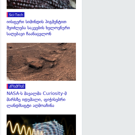
Sci-Tech
იისფერი სიმინდის პიგმენტით
შეიძლება საკვების ხელოვნური
საღებავი ჩაანაცვლონ
გადახედვა
კოსმოსი
NASA-ს მავალმა Curiosity-მ
მარსზე იდუმალი, ფიჭისებრი
ლანდშაფტი აღმოაჩინა
გადახედვა
გადახედვა