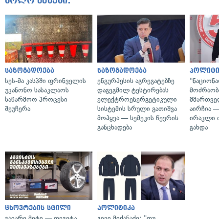
ბოლო ამბები:
საზოგადოება
საზოგადოება
პოლიტი
სეს-მა კასპში ფრინველის
ენგურჰესის აგრეგატებზე
"ნაციონ
უკანონო სასაკლაოს
დაგეგმილ ტესტირებას
მოძრაობ
საწარმოო პროცესი
ელექტროენერგეტიკული
მმართვე
შეუჩერა
სისტემის სრული გათიშვა
აირჩია 
მოჰყვა — სემეკის წევრის
ირაკლი 
განცხადება
გახდა
ცხოვრების სტილი
პოლიტიკა
გაიარე მეტი — თეგეტა
გივი მიქანაძე: "თუ