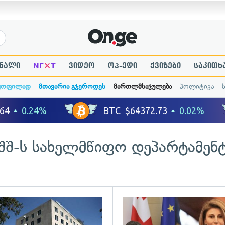
×
ნალი
NE
T
ვიდეო
ოპ-ედი
ქვიზები
საკითხ
ყოფილად
მთავარია გჯეროდეს
მართლმსაჯულება
პოლიტიკა
შშ-ს სახელმწიფო დეპარტამენ
ადახედვა
გადახედვა