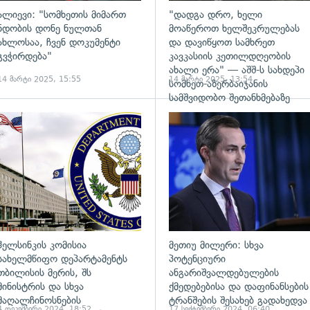
ალიევი: "სომხეთის მიმართ
"დადგა დრო, ხელი
ნდობის დონე ნულთან
მოაწეროთ ხელშეკრულებას
ახლოსაა, ჩვენ დოკუმენტი
და დავიწყოთ სამხრეთ
გვჭირდება"
კავკასიის კეთილდღეობის
ახალი ერა" — აშშ-ს სახდეპი
14 მარტი 2025, 15:55
14 მარტი 2025, 13:54
სომხეთ-აზერბაიჯანის
სამშვიდობო შეთანხმებაზე
ადახედვა
გადახედვა
ჰელსინკის კომისია
მეთიუ მილერი: სხვა
სახელმწიფო დეპარტამენტს
პოტენციური
თბილისის მერის, შს
ანგარიშვალდებულების
მინისტრის და სხვა
ქმედებებისა და დაფინანსების
მაღალჩინოსნების
ტრანშების შესახებ გადახედვა
4 დეკემბერი 2024, 18:52
17 სექტემბერი 2024, 06:40