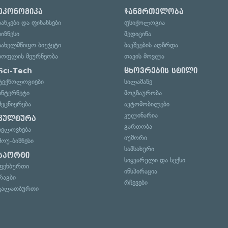
ეკონომიკა
ჯანმრთელობა
ბანკები და ფინანსები
ფსიქოლოგია
ბიზნესი
მედიცინა
სახელმწიფო ბიუჯეტი
ბავშვების აღზრდა
სოფლის მეურნეობა
თავის მოვლა
Sci-Tech
ცხოვრების სტილი
ტექნოლოგიები
სილამაზე
ინტერნეტი
მოგზაურობა
მეცნიერება
ავტომობილები
კულინარია
კულტურა
გართობა
ხელოვნება
იუმორი
შოუ-ბიზნესი
სამსახური
სპორტი
სიყვარული და სექსი
ფეხბურთი
ინსპირაცია
რაგბი
რჩევები
კალათბურთი