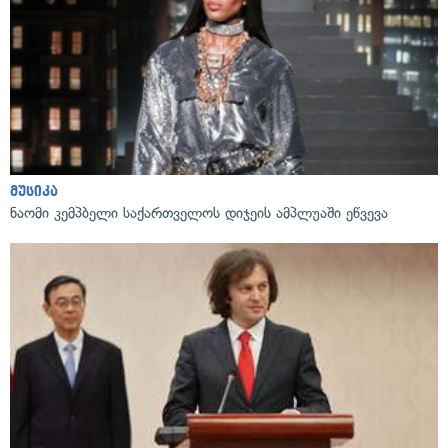
მუსიკა
ნაომი კემპბელი საქართველოს დიჯეის ამპლუაში ეწვევა