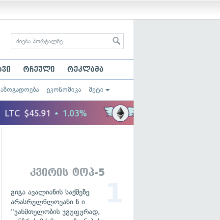
ავი
რჩეული
რეკლამა
საზოგადოება
ეკონომიკა
მეტი
კვირის ტოპ-5
გიგა ავალიანის საქმეზე
არასრულწლოვანი ნ.ი.
"ჯანმთელობის ჯგუფურად,