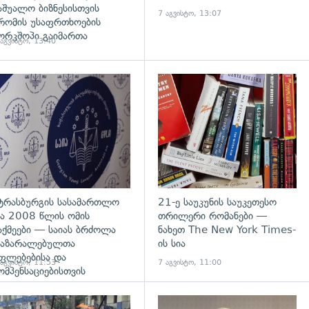
აშუალო ბიზნესისთვის
7 აგვისტო, 13:07
რომის უსაფრთხოების
ორკშოპი გაიმართა
 აგვისტო, 13:40
დახედვა
გადახედვა
ტრასბურგის სასამართლო
21-ე საუკუნის საუკეთესო
ა 2008 წლის ომის
თრილერი რომანები —
აქმეები — საიას ბრძოლა
ნახეთ The New York Times-
აზარალებულთა
ის სია
ფლებებისა და
 აგვისტო, 11:53
7 აგვისტო, 11:00
ომპენსაციებისთვის