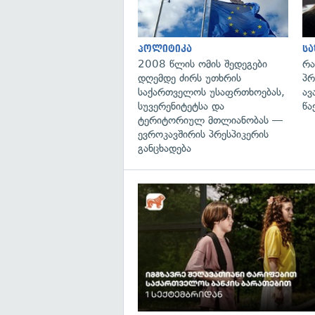
პოლიტიკა
ს
2008 წლის ომის შედეგები
რა
დღემდე ძირს უთხრის
პრ
საქართველოს უსაფრთხოებას,
ავ
სუვერენიტეტსა და
წა
ტერიტორიულ მთლიანობას —
ევროკავშირის პრესპიკერის
განცხადება