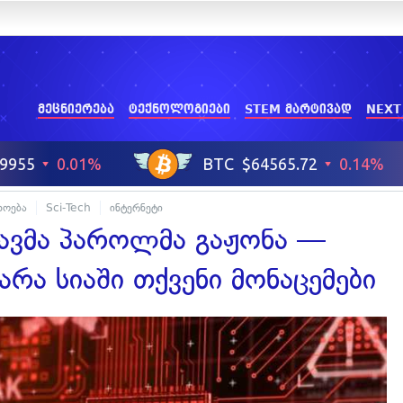
მეცნიერება
ტექნოლოგიები
STEM მარტივად
NEXT
ხოება
Sci-Tech
ინტერნეტი
რავმა პაროლმა გაჟონა —
არა სიაში თქვენი მონაცემები