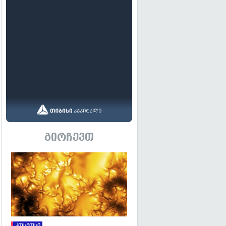
გირჩევთ
გადახედვა