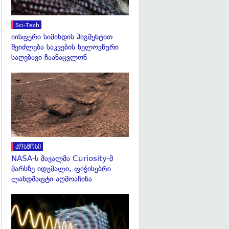
Sci-Tech
იისფერი სიმინდის პიგმენტით
შეიძლება საკვების ხელოვნური
საღებავი ჩაანაცვლონ
გადახედვა
კოსმოსი
NASA-ს მავალმა Curiosity-მ
მარსზე იდუმალი, ფიჭისებრი
ლანდშაფტი აღმოაჩინა
გადახედვა