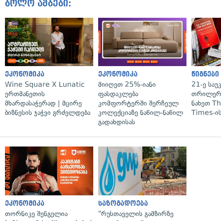
ბოლო ამბები:
ეკონომიკა
ეკონომიკა
წიგნები
Wine Square X Lunatic
მიიღეთ 25%-იანი
21-ე საუ
ერთმანეთის
ფასდაკლება
თრილერი
მხარდასაჭერად | მცირე
კომფორტერში შერჩეულ
ნახეთ T
ბიზნესის ჯაჭვი გრძელდება
კოლექციაზე ნაწილ-ნაწილ
Times-ის
გადახდისას
ეკონომიკა
საზოგადოება
თორნიკე შენგელია
"რუსთაველის გამზირზე