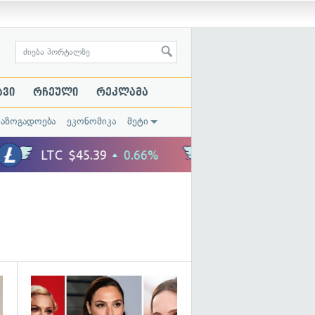
ავი
რჩეული
რეკლამა
საზოგადოება
ეკონომიკა
მეტი
გადახედვა
გადახედვა