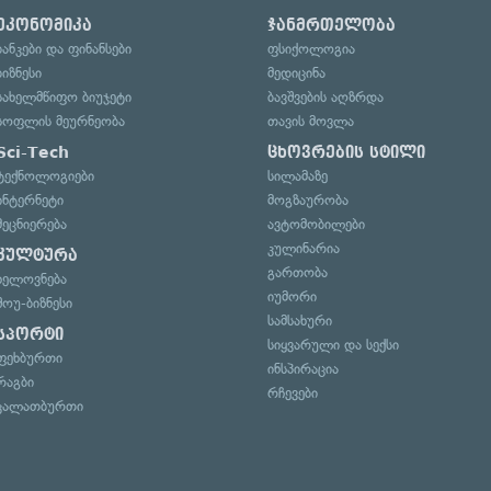
ეკონომიკა
ჯანმრთელობა
ბანკები და ფინანსები
ფსიქოლოგია
ბიზნესი
მედიცინა
სახელმწიფო ბიუჯეტი
ბავშვების აღზრდა
სოფლის მეურნეობა
თავის მოვლა
Sci-Tech
ცხოვრების სტილი
ტექნოლოგიები
სილამაზე
ინტერნეტი
მოგზაურობა
მეცნიერება
ავტომობილები
კულინარია
კულტურა
გართობა
ხელოვნება
იუმორი
შოუ-ბიზნესი
სამსახური
სპორტი
სიყვარული და სექსი
ფეხბურთი
ინსპირაცია
რაგბი
რჩევები
კალათბურთი