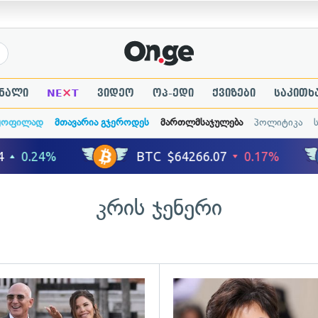
×
ნალი
NE
T
ვიდეო
ოპ-ედი
ქვიზები
საკითხ
ყოფილად
მთავარია გჯეროდეს
მართლმსაჯულება
პოლიტიკა
კრის ჯენერი
ადახედვა
გადახედვა