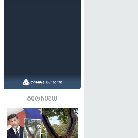
გირჩევთ
გადახედვა