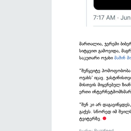
მართალია, ჯერემი ბიბერ
სიტყვით გამოვიდა, მაგ
საკუთარი ოჯახი
მაშინ მ
"შეწყვიტე ჰომოფობობა
ოჯახს' იცავ. ჯასტინისთ
მისთვის მიყენებულ ზი
ერთი ინტერნეტმომხმარ
"შენ კი არ დაგავიწყდე
გაქვს. სწორედ იმ შვილ
ტვიტერზე.
წყარო:
BuzzFeed