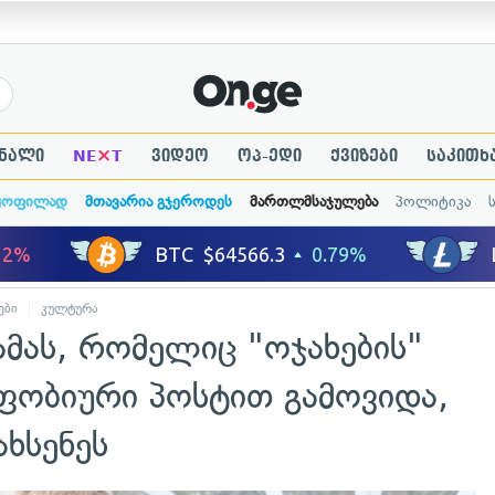
×
ნალი
NE
T
ვიდეო
ოპ-ედი
ქვიზები
საკითხ
ყოფილად
მთავარია გჯეროდეს
მართლმსაჯულება
პოლიტიკა
ები
კულტურა
მამას, რომელიც "ოჯახების"
ფობიური პოსტით გამოვიდა,
ახსენეს