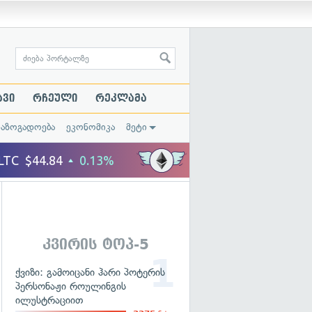
ავი
რჩეული
რეკლამა
საზოგადოება
ეკონომიკა
მეტი
კვირის ტოპ-5
ქვიზი: გამოიცანი ჰარი პოტერის
პერსონაჟი როულინგის
ილუსტრაციით