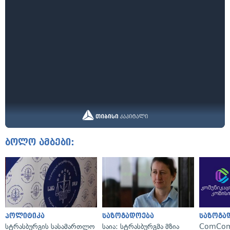
ბოლო ამბები:
პოლიტიკა
საზოგადოება
საზოგა
სტრასბურგის სასამართლო
საია: სტრასბურგმა მზია
ComCom