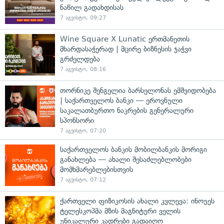
ნაწილ გადახდისას
7 აგვისტო, 09:27
Wine Square X Lunatic ერთმანეთის
მხარდასაჭერად | მცირე ბიზნესის ჯაჭვი
გრძელდება
7 აგვისტო, 08:16
თორნიკე შენგელია ბარსელონას ემშვიდობება
| საქართველოს ბანკი — ეროვნული
საკალათბურთო ნაკრების გენერალური
სპონსორი
7 აგვისტო, 07:20
საქართველოს ბანკის მობილბანკის მორიგი
განახლება — ახალი შესაძლებლობები
მომხმარებლებისთვის
7 აგვისტო, 07:12
ქართველი ფიზიკოსის ახალი კვლევა: ინოუეს
ტელესკოპმა მზის მაგნიტური ველის
უნიკალური კადრები გადაიღო