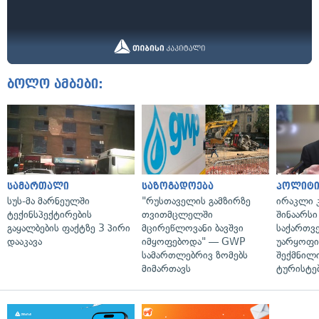
ბოლო ამბები:
სამართალი
საზოგადოება
პოლიტი
სუს-მა მარნეულში
"რუსთაველის გამზირზე
ირაკლი კ
ტექინსპექტირების
თვითმცლელში
შინაარსი
გაყალბების ფაქტზე 3 პირი
მცირეწლოვანი ბავშვი
საქართვ
დააკავა
იმყოფებოდა" — GWP
უარყოფი
სამართლებრივ ზომებს
შექმნილ
მიმართავს
ტურისტე