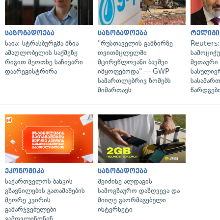
საზოგადოება
საზოგადოება
რელიგი
საია: სტრასბურგმა მზია
"რუსთაველის გამზირზე
Reuters
ამაღლობელის საქმეზე
თვითმცლელში
სამოციქ
რიგით მეოთხე საჩივარი
მცირეწლოვანი ბავშვი
მეთაური 
დაარეგისტრირა
იმყოფებოდა" — GWP
სასულიე
სამართლებრივ ზომებს
სასამარ
მიმართავს
წარდგები
ეკონომიკა
საზოგადოება
საქართველოს ბანკის
შეიძინე ალდაგის
გზავნილების გათამაშების
სამოგზაურო დაზღვევა და
მეორე კვირის
მიიღე გაორმაგებული
გამარჯვებულები
ინტერნეტი
გამოვლინდნენ