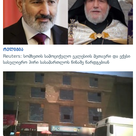
რელიგია
Reuters: სომხეთის სამოციქულო ეკლესიის მეთაური და ექვსი
სასულიერო პირი სასამართლოს წინაშე წარდგებიან