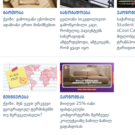
გართობა
საზოგადოება
ეკონომ
ქვიზი: გამოიცანი ცნობილი
ცელიანი სიკვდილივით
საქართვ
ადამიანი ერთი მინიშნებით
გამოწყობილი კაცი,
Student 
რომელიც პაციენტებს
sCool Ca
სახურავიდან
მფლობელ
აშტერდებოდა, ამტკიცებს,
ტრანსპო
რომ ყვავი იყო
ტარიფით
მეცნიერება
ეკონომიკა
ქვიზი: შენ უკეთ ერკვევი
მიიღეთ 25%-იანი
გეოგრაფიულ ტერმინებში
ფასდაკლება
თუ მერვეკლასელი?
კომფორტერში შერჩეულ
კოლექციაზე ნაწილ-ნაწილ
გადახდისას