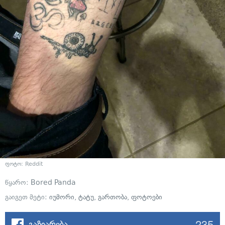
ფოტო: Reddit
წყარო:
Bored Panda
გაიგეთ მეტი:
იუმორი
,
ტატუ
,
გართობა
,
ფოტოები
235
გაზიარება