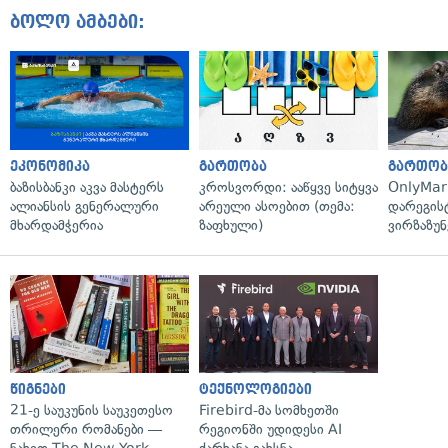
ბოლო ამბები:
ეკონომიკა
გართობა
გართობ
ბაზისბანკი აკვა მასტერს
კროსვორდი: ააწყვე სიტყვა
OnlyMa
ალიანსის გენერალური
არეული ასოებით (თემა:
დარეგის
მხარდამჭერია
ზაფხული)
ვირზაზუნ
წიგნები
ტექნოლოგიები
21-ე საუკუნის საუკეთესო
Firebird-მა სომხეთში
თრილერი რომანები —
რეგიონში უდიდესი AI