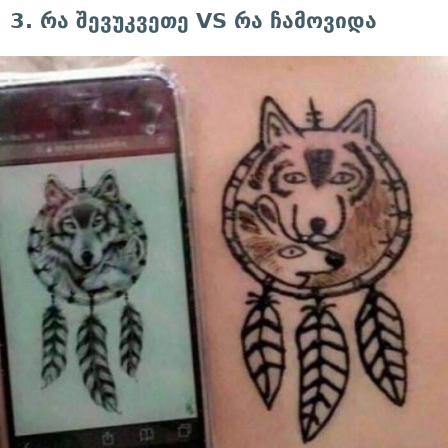
3. რა შევუკვეთე VS რა ჩამოვიდა