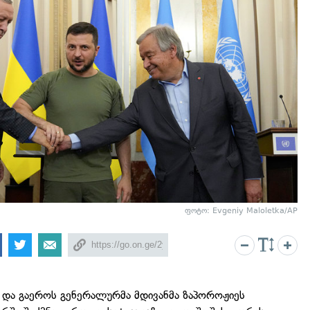
ფოტო: Evgeniy Maloletka/AP
 და გაეროს გენერალურმა მდივანმა ზაპოროჟიეს