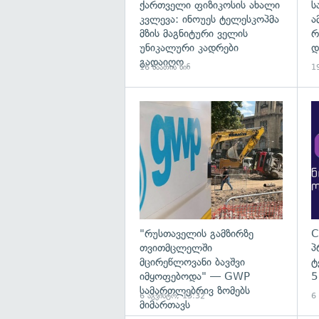
ქართველი ფიზიკოსის ახალი
ს
კვლევა: ინოუეს ტელესკოპმა
ა
მზის მაგნიტური ველის
რ
უნიკალური კადრები
დ
გადაიღო
16 საათის წინ
19
გა
"რუსთაველის გამზირზე
C
თვითმცლელში
პ
მცირეწლოვანი ბავშვი
ტ
იმყოფებოდა" — GWP
5
სამართლებრივ ზომებს
6 აგვისტო, 13:32
6
მიმართავს