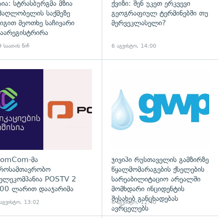
აია: სტრასბურგმა მზია
ქვიზი: შენ უკეთ ერკვევი
მაღლობელის საქმეზე
გეოგრაფიულ ტერმინებში თუ
იგით მეოთხე საჩივარი
მერვეკლასელი?
აარეგისტრირა
 საათის წინ
6 აგვისტო, 14:00
დახედვა
გადახედვა
omCom-მა
ჯივიპი რუსთაველის გამზირზე
როსამთავრობო
წყალმომარაგების ქსელების
ელეკომპანია POSTV 2
სარეაბილიტაციო არეალში
00 ლარით დააჯარიმა
მომხდარი ინციდენტის
შესახებ განცხადებას
 აგვისტო, 13:02
6 აგვისტო, 12:40
ავრცელებს