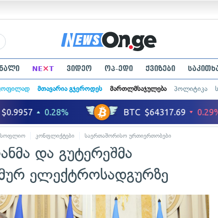
×
ნალი
NE
T
ვიდეო
ოპ-ედი
ქვიზები
საკითხ
ყოფილად
მთავარია გჯეროდეს
მართლმსაჯულება
პოლიტიკა
მსოფლიო
კონფლიქტები
საერთაშორისო ურთიერთობები
ანმა და გუტერეშმა
ომურ ელექტროსადგურზე