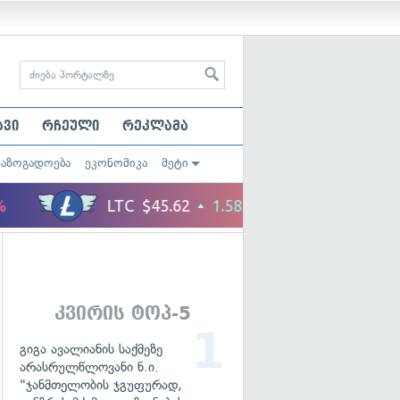
ავი
რჩეული
რეკლამა
საზოგადოება
ეკონომიკა
მეტი
კვირის ტოპ-5
გიგა ავალიანის საქმეზე
არასრულწლოვანი ნ.ი.
"ჯანმთელობის ჯგუფურად,