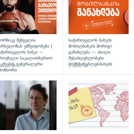
ორნიკე შენგელია
საქართველოს ბანკის
არსელონას ემშვიდობება |
მობილბანკის მორიგი
აქართველოს ბანკი —
განახლება — ახალი
როვნული საკალათბურთო
შესაძლებლობები
აკრების გენერალური
მომხმარებლებისთვის
საათის წინ
2 საათის წინ
პონსორი
დახედვა
გადახედვა