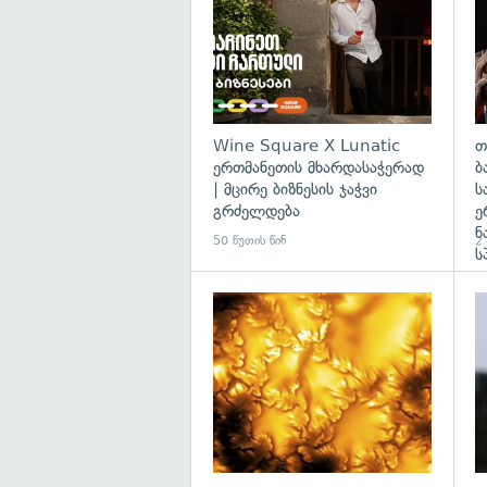
Wine Square X Lunatic
თ
ერთმანეთის მხარდასაჭერად
ბ
| მცირე ბიზნესის ჯაჭვი
ს
გრძელდება
ე
ნ
50 წუთის წინ
2 
ს
გა