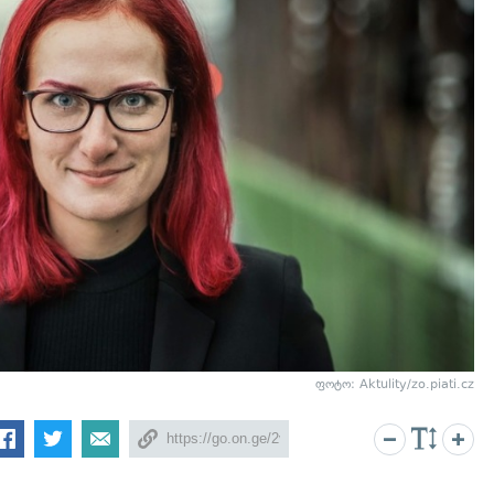
ფოტო: Aktulity/zo.piati.cz