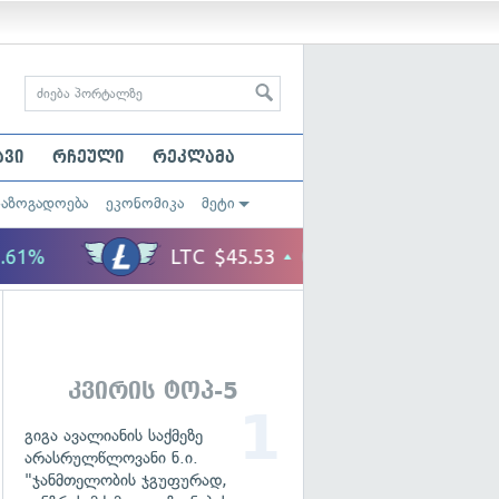
ავი
რჩეული
რეკლამა
საზოგადოება
ეკონომიკა
მეტი
კვირის ტოპ-5
გიგა ავალიანის საქმეზე
არასრულწლოვანი ნ.ი.
"ჯანმთელობის ჯგუფურად,