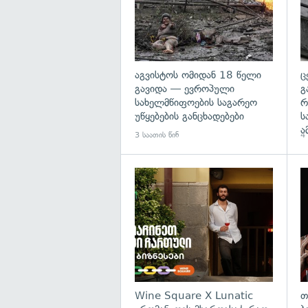
აგვისტოს ომიდან 18 წელი
ც
გავიდა — ევროპული
გ
სახელმწიფოების საგარეო
რ
უწყებების განცხადებები
ს
ა
3 საათის წინ
4 
Wine Square X Lunatic
თ