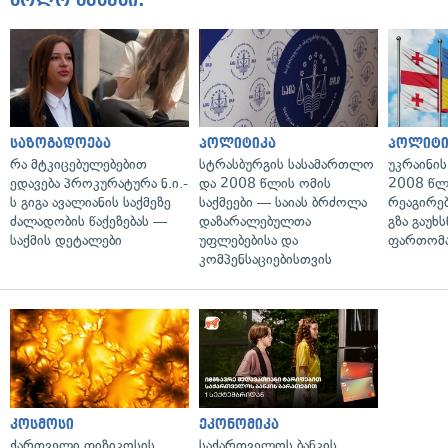
ბოლო ამბები:
საზოგადოება
პოლიტიკა
პოლიტი
რა მტკიცებულებებით
სტრასბურგის სასამართლო
უკრაინის
ედავება პროკურატურა ნ.ი.-
და 2008 წლის ომის
2008 წლ
ს გიგა ავალიანის საქმეზე
საქმეები — საიას ბრძოლა
რეაგირებ
ძალადობის წაქეზებას —
დაზარალებულთა
გზა გაუხს
საქმის დეტალები
უფლებებისა და
ფართომა
კომპენსაციებისთვის
კოსმოსი
ეკონომიკა
ქართველი ფიზიკოსის
საქართველოს ბანკის