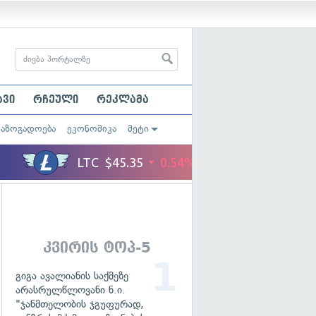
ავი
რჩეული
რეკლამა
საზოგადოება
ეკონომიკა
მეტი
კვირის ტოპ-5
გიგა ავალიანის საქმეზე
არასრულწლოვანი ნ.ი.
"ჯანმთელობის ჯგუფურად,