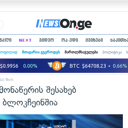
×
ნალი
NE
T
ვიდეო
ოპ-ედი
ქვიზები
საკითხ
ყოფილად
მთავარია გჯეროდეს
მართლმსაჯულება
პოლიტიკა
Sci-Tech
მონაწერის შესახებ
ე ბლოკჩეინშია