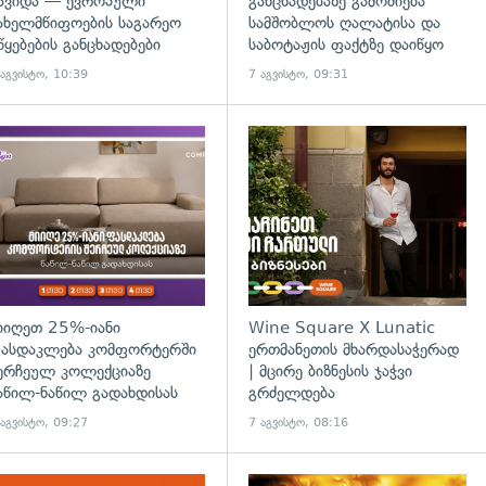
ავიდა — ევროპული
განცხადებაზე გამოძიება
ახელმწიფოების საგარეო
სამშობლოს ღალატისა და
წყებების განცხადებები
საბოტაჟის ფაქტზე დაიწყო
 აგვისტო, 10:39
7 აგვისტო, 09:31
დახედვა
იიღეთ 25%-იანი
Wine Square X Lunatic
ასდაკლება კომფორტერში
ერთმანეთის მხარდასაჭერად
ერჩეულ კოლექციაზე
| მცირე ბიზნესის ჯაჭვი
აწილ-ნაწილ გადახდისას
გრძელდება
 აგვისტო, 09:27
7 აგვისტო, 08:16