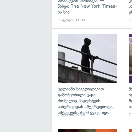
თრილერი რომანები —
გ
ნახეთ The New York Times-
ს
ის სია
უ
7 აგვისტო, 11:00
7
გა
ცელიანი სიკვდილივით
მ
გამოწყობილი კაცი,
ფ
რომელიც პაციენტებს
შ
სახურავიდან აშტერდებოდა,
ნ
ამტკიცებს, რომ ყვავი იყო
7 აგვისტო, 09:29
7