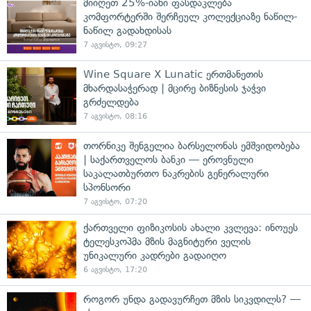
მიიღეთ 25%-იანი ფასდაკლება
კომფორტერში შერჩეულ კოლექციაზე ნაწილ-
ნაწილ გადახდისას
7 აგვისტო, 09:27
Wine Square X Lunatic ერთმანეთის
მხარდასაჭერად | მცირე ბიზნესის ჯაჭვი
გრძელდება
7 აგვისტო, 08:16
თორნიკე შენგელია ბარსელონას ემშვიდობება
| საქართველოს ბანკი — ეროვნული
საკალათბურთო ნაკრების გენერალური
სპონსორი
7 აგვისტო, 07:20
ქართველი ფიზიკოსის ახალი კვლევა: ინოუეს
ტელესკოპმა მზის მაგნიტური ველის
უნიკალური კადრები გადაიღო
6 აგვისტო, 17:20
როგორ უნდა გადავურჩეთ მზის სიკვდილს? —