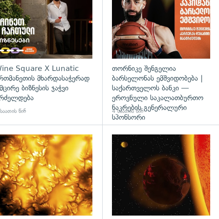
ine Square X Lunatic
თორნიკე შენგელია
რთმანეთის მხარდასაჭერად
ბარსელონას ემშვიდობება |
 მცირე ბიზნესის ჯაჭვი
საქართველოს ბანკი —
რძელდება
ეროვნული საკალათბურთო
ნაკრების გენერალური
საათის წინ
4 საათის წინ
სპონსორი
გადახედვა