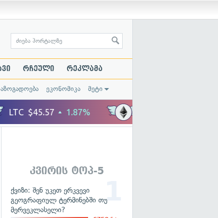
ავი
რჩეული
რეკლამა
საზოგადოება
ეკონომიკა
მეტი
კვირის ტოპ-5
ქვიზი: შენ უკეთ ერკვევი
გეოგრაფიულ ტერმინებში თუ
მერვეკლასელი?