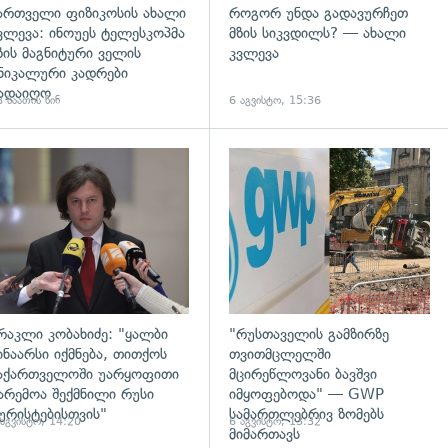
ართველი ფიზიკოსის ახალი
როგორ უნდა გადავურჩეთ
ვლევა: ინოუეს ტელესკოპმა
მზის სიკვდილს? — ახალი
ზის მაგნიტური ველის
კვლევა
ნიკალური კადრები
ადაიღო
 საათის წინ
6 აგვისტო, 15:36
დახედვა
გადახედვა
რაკლი კობახიძე: "ყალბი
"რუსთაველის გამზირზე
ინაარსი იქმნება, თითქოს
თვითმცლელში
აქართველოში უარყოფითი
მცირეწლოვანი ბავშვი
არემოა შექმნილი რუსი
იმყოფებოდა" — GWP
ურისტებისთვის"
სამართლებრივ ზომებს
 აგვისტო, 14:20
6 აგვისტო, 13:32
მიმართავს