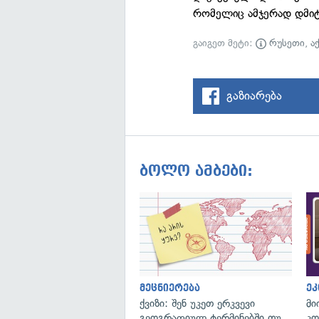
რომელიც ამჯერად დმიტ
გაიგეთ მეტი:
რუსეთი
,
ა
გაზიარება
ბოლო ამბები:
მეცნიერება
ეკ
ქვიზი: შენ უკეთ ერკვევი
მი
გეოგრაფიულ ტერმინებში თუ
კო