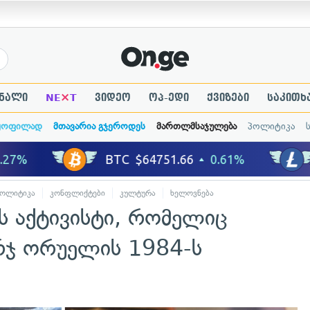
×
ნალი
NE
T
ვიდეო
ოპ-ედი
ქვიზები
საკითხ
ყოფილად
მთავარია გჯეროდეს
მართლმსაჯულება
პოლიტიკა
პოლიტიკა
კონფლიქტები
კულტურა
ხელოვნება
ს აქტივისტი, რომელიც
რჯ ორუელის 1984-ს