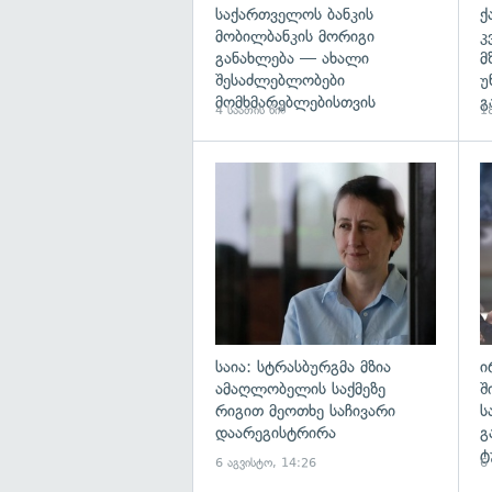
საქართველოს ბანკის
ქ
მობილბანკის მორიგი
კ
განახლება — ახალი
მ
შესაძლებლობები
უ
მომხმარებლებისთვის
გ
4 საათის წინ
18
გა
საია: სტრასბურგმა მზია
ი
ამაღლობელის საქმეზე
შ
რიგით მეოთხე საჩივარი
ს
დაარეგისტრირა
გ
ტ
6 აგვისტო, 14:26
6