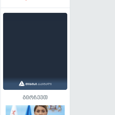
გირჩევთ
გადახედვა