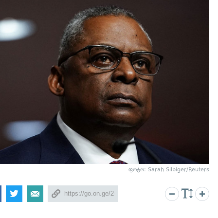
ფოტო: Sarah Silbiger/Reuters