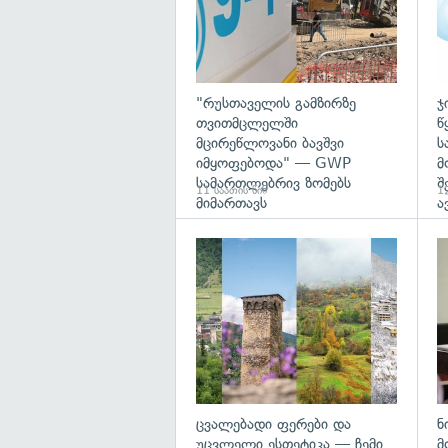
"რუსთაველის გამზირზე
ჯ
თვითმცლელში
წ
მცირეწლოვანი ბავშვი
ს
იმყოფებოდა" — GWP
მ
სამართლებრივ ზომებს
შ
11 საათის წინ
12
მიმართავს
ა
გა
ცვალებადი ფერები და
ნ
უცვლელი ესთეტიკა — ჩემი
მ