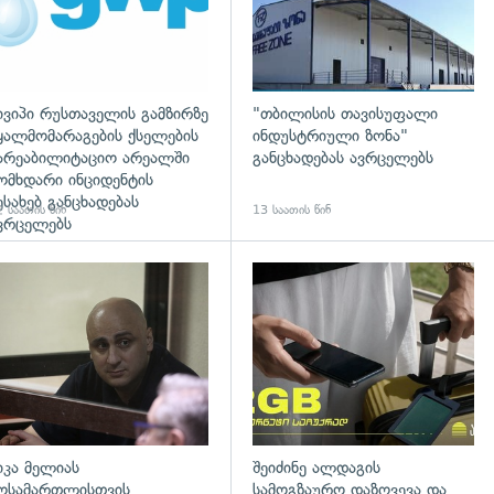
ივიპი რუსთაველის გამზირზე
"თბილისის თავისუფალი
ყალმომარაგების ქსელების
ინდუსტრიული ზონა"
არეაბილიტაციო არეალში
განცხადებას ავრცელებს
ომხდარი ინციდენტის
ესახებ განცხადებას
 საათის წინ
13 საათის წინ
ვრცელებს
დახედვა
გადახედვა
იკა მელიას
შეიძინე ალდაგის
ოსამართლისთვის
სამოგზაურო დაზღვევა და