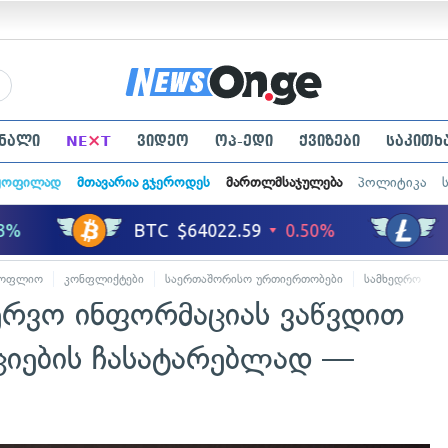
×
ნალი
NE
T
ვიდეო
ოპ-ედი
ქვიზები
საკითხ
ყოფილად
მთავარია გჯეროდეს
მართლმსაჯულება
პოლიტიკა
სოფლიო
კონფლიქტები
საერთაშორისო ურთიერთობები
სამხედრო
ვერვო ინფორმაციას ვაწვდით
ციების ჩასატარებლად —