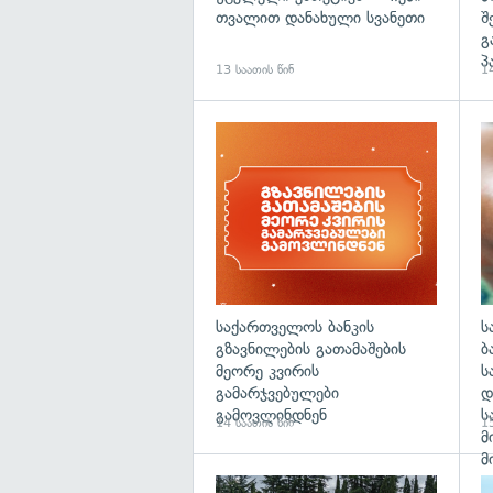
თვალით დანახული სვანეთი
შ
გ
პ
13 საათის წინ
14
საქართველოს ბანკის
ს
გზავნილების გათამაშების
ბ
მეორე კვირის
ს
გამარჯვებულები
დ
გამოვლინდნენ
ს
14 საათის წინ
15
მ
მ