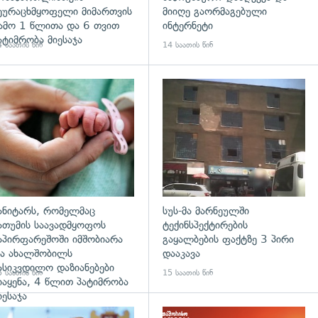
ეურაცხმყოფელი მიმართვის
მიიღე გაორმაგებული
ამო 1 წლითა და 6 თვით
ინტერნეტი
ატიმრობა მიესაჯა
 საათის წინ
14 საათის წინ
გადახედვა
ანიტარს, რომელმაც
სუს-მა მარნეულში
ათუმის საავადმყოფოს
ტექინსპექტირების
აპირფარეშოში იმშობიარა
გაყალბების ფაქტზე 3 პირი
ა ახალშობილს
დააკავა
ასიკვდილო დაზიანებები
 საათის წინ
15 საათის წინ
იაყენა, 4 წლით პატიმრობა
იესაჯა