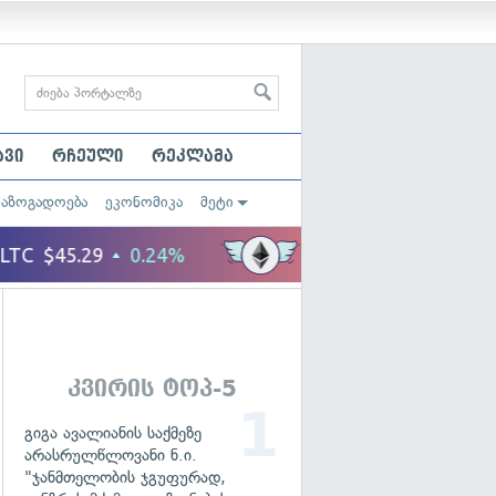
ავი
რჩეული
რეკლამა
საზოგადოება
ეკონომიკა
მეტი
კვირის ტოპ-5
გიგა ავალიანის საქმეზე
არასრულწლოვანი ნ.ი.
"ჯანმთელობის ჯგუფურად,