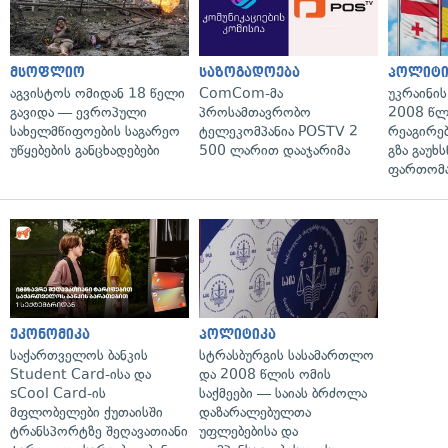
მსოფლიო
საზოგადოება
პოლიტი
აგვისტოს ომიდან 18 წელი
ComCom-მა
უკრაინის
გავიდა — ევროპული
პროსამთავრობო
2008 წლ
სახელმწიფოების საგარეო
ტელეკომპანია POSTV 2
რეაგირებ
უწყებების განცხადებები
500 ლარით დააჯარიმა
გზა გაუხს
ფართომა
ეკონომიკა
პოლიტიკა
საქართველოს ბანკის
სტრასბურგის სასამართლო
Student Card-ისა და
და 2008 წლის ომის
sCool Card-ის
საქმეები — საიას ბრძოლა
მფლობელები ქუთაისში
დაზარალებულთა
ტრანსპორტზე შეღავათიანი
უფლებებისა და