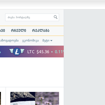
ავი
რჩეული
რეკლამა
საზოგადოება
ეკონომიკა
მეტი
გადახედვა
გადახედვა