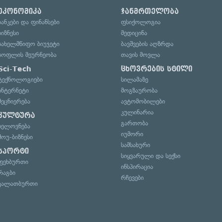
ეკონომიკა
ჯანმრთელობა
ბანკები და ფინანსები
ფსიქოლოგია
ბიზნესი
მედიცინა
სახელმწიფო ბიუჯეტი
ბავშვების აღზრდა
სოფლის მეურნეობა
თავის მოვლა
Sci-Tech
ცხოვრების სტილი
ტექნოლოგიები
სილამაზე
ინტერნეტი
მოგზაურობა
მეცნიერება
ავტომობილები
კულინარია
კულტურა
გართობა
ხელოვნება
იუმორი
შოუ-ბიზნესი
სამსახური
სპორტი
სიყვარული და სექსი
ფეხბურთი
ინსპირაცია
რაგბი
რჩევები
კალათბურთი