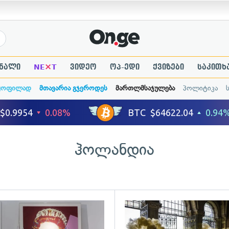
×
ნალი
NE
T
ვიდეო
ოპ-ედი
ქვიზები
საკითხ
ყოფილად
მთავარია გჯეროდეს
მართლმსაჯულება
პოლიტიკა
ჰოლანდია
ადახედვა
გადახედვა