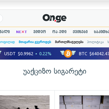
×
ნალი
NE
T
ვიდეო
ოპ-ედი
ქვიზები
საკითხ
ყოფილად
მთავარია გჯეროდეს
მართლმსაჯულება
პოლიტიკა
უაქციზო სიგარეტი
ადახედვა
გადახედვა