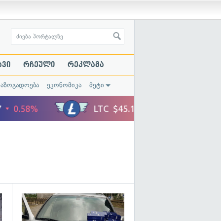
ავი
რჩეული
რეკლამა
საზოგადოება
ეკონომიკა
მეტი
გადახედვა
გადახედვა