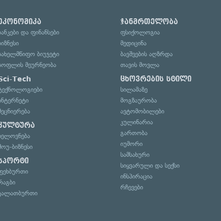
ეკონომიკა
ჯანმრთელობა
ბანკები და ფინანსები
ფსიქოლოგია
ბიზნესი
მედიცინა
სახელმწიფო ბიუჯეტი
ბავშვების აღზრდა
სოფლის მეურნეობა
თავის მოვლა
Sci-Tech
ცხოვრების სტილი
ტექნოლოგიები
სილამაზე
ინტერნეტი
მოგზაურობა
მეცნიერება
ავტომობილები
კულინარია
კულტურა
გართობა
ხელოვნება
იუმორი
შოუ-ბიზნესი
სამსახური
სპორტი
სიყვარული და სექსი
ფეხბურთი
ინსპირაცია
რაგბი
რჩევები
კალათბურთი