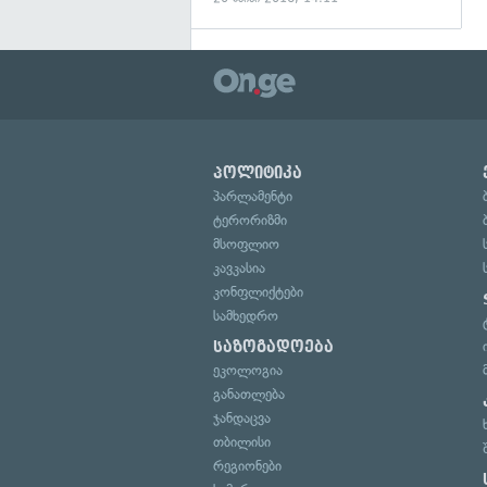
პოლიტიკა
პარლამენტი
ტერორიზმი
მსოფლიო
კავკასია
კონფლიქტები
სამხედრო
საზოგადოება
ეკოლოგია
განათლება
ჯანდაცვა
თბილისი
რეგიონები