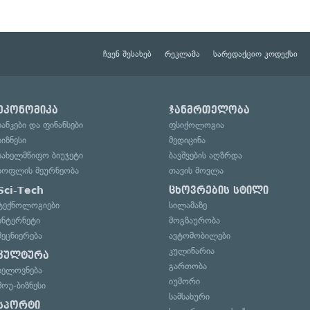
ჩვენ შესახებ
რეკლამა
სარედაქციო კოდექსი
ეკონომიკა
ჯანმრთელობა
ბანკები და ფინანსები
ფსიქოლოგია
ბიზნესი
მედიცინა
სახელმწიფო ბიუჯეტი
ბავშვების აღზრდა
სოფლის მეურნეობა
თავის მოვლა
Sci-Tech
ცხოვრების სტილი
ტექნოლოგიები
სილამაზე
ინტერნეტი
მოგზაურობა
მეცნიერება
ავტომობილები
კულინარია
კულტურა
გართობა
ხელოვნება
იუმორი
შოუ-ბიზნესი
სამსახური
სპორტი