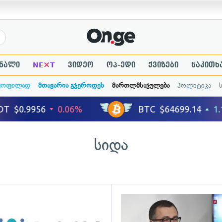
×
ნალი
NE
T
ვიდეო
ოპ-ედი
ქვიზები
საკითხ
ყოფილად
მთავარია გჯეროდეს
მართლმსაჯულება
პოლიტიკა
სიდა
ადახედვა
გადახედვა