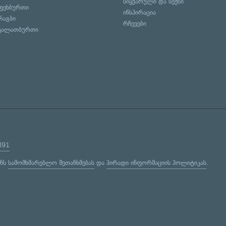
სიყვარული და სექსი
ფეხბურთი
ინსპირაცია
რაგბი
რჩევები
კალათბურთი
891
ენს
სამომხმარებლო შეთანხმებას
და
პირადი ინფორმაციის პოლიტიკას
.