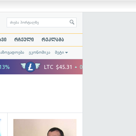
ავი
რჩეული
რეკლამა
საზოგადოება
ეკონომიკა
მეტი
გადახედვა
გადახედვა