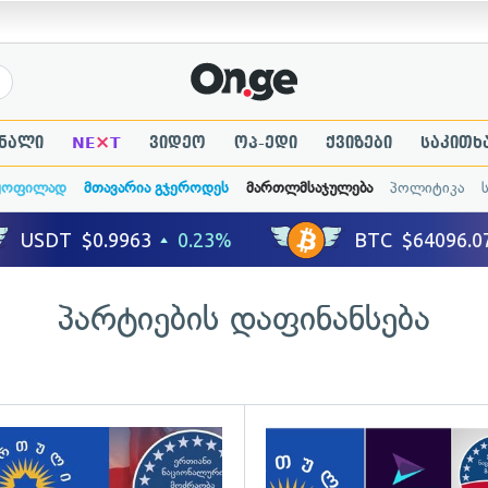
×
ნალი
NE
T
ვიდეო
ოპ-ედი
ქვიზები
საკითხ
ყოფილად
მთავარია გჯეროდეს
მართლმსაჯულება
პოლიტიკა
პარტიების დაფინანსება
ადახედვა
გადახედვა