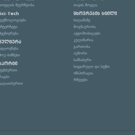
სოფლის მეურნეობა
თავის მოვლა
Sci-Tech
ცხოვრების სტილი
ტექნოლოგიები
სილამაზე
ინტერნეტი
მოგზაურობა
მეცნიერება
ავტომობილები
კულინარია
კულტურა
გართობა
ხელოვნება
იუმორი
შოუ-ბიზნესი
სამსახური
სპორტი
სიყვარული და სექსი
ფეხბურთი
ინსპირაცია
რაგბი
რჩევები
კალათბურთი