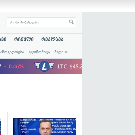
ავი
რჩეული
რეკლამა
საზოგადოება
ეკონომიკა
მეტი
გადახედვა
გადახედვა