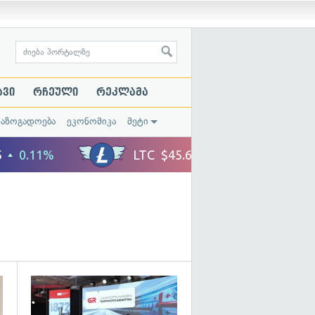
ავი
რჩეული
რეკლამა
საზოგადოება
ეკონომიკა
მეტი
გადახედვა
გადახედვა