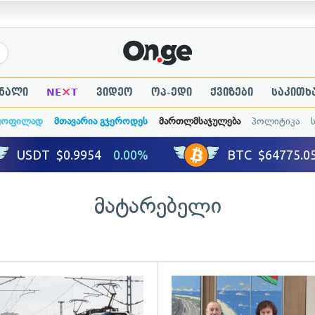
×
ნალი
NE
T
ვიდეო
ოპ-ედი
ქვიზები
საკითხ
ყოფილად
მთავარია გჯეროდეს
მართლმსაჯულება
პოლიტიკა
მატარებელი
ადახედვა
გადახედვა