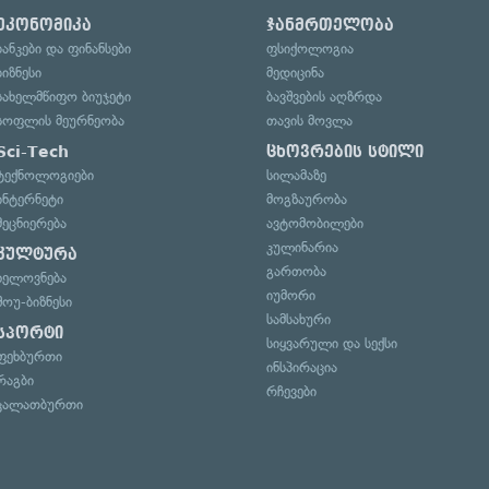
ეკონომიკა
ჯანმრთელობა
ბანკები და ფინანსები
ფსიქოლოგია
ბიზნესი
მედიცინა
სახელმწიფო ბიუჯეტი
ბავშვების აღზრდა
სოფლის მეურნეობა
თავის მოვლა
Sci-Tech
ცხოვრების სტილი
ტექნოლოგიები
სილამაზე
ინტერნეტი
მოგზაურობა
მეცნიერება
ავტომობილები
კულინარია
კულტურა
გართობა
ხელოვნება
იუმორი
შოუ-ბიზნესი
სამსახური
სპორტი
სიყვარული და სექსი
ფეხბურთი
ინსპირაცია
რაგბი
რჩევები
კალათბურთი