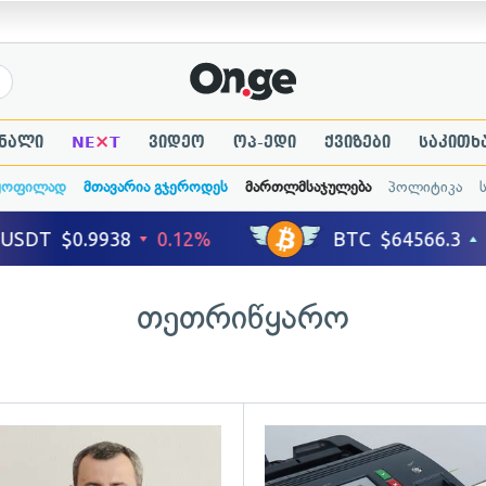
×
ნალი
NE
T
ვიდეო
ოპ-ედი
ქვიზები
საკითხ
ყოფილად
მთავარია გჯეროდეს
მართლმსაჯულება
პოლიტიკა
თეთრიწყარო
ადახედვა
გადახედვა