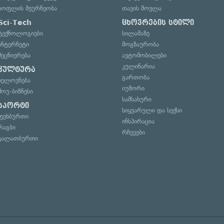
სოფლის მეურნეობა
თავის მოვლა
Sci-Tech
ცხოვრების სტილი
ტექნოლოგიები
სილამაზე
ინტერნეტი
მოგზაურობა
მეცნიერება
ავტომობილები
კულინარია
კულტურა
გართობა
ხელოვნება
იუმორი
შოუ-ბიზნესი
სამსახური
სპორტი
სიყვარული და სექსი
ფეხბურთი
ინსპირაცია
რაგბი
რჩევები
კალათბურთი