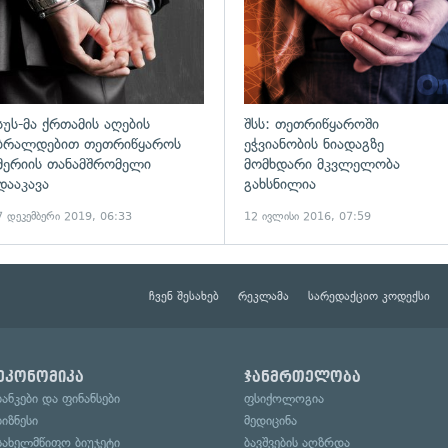
სუს-მა ქრთამის აღების
შსს: თეთრიწყაროში
ბრალდებით თეთრიწყაროს
ეჭვიანობის ნიადაგზე
მერიის თანამშრომელი
მომხდარი მკვლელობა
დააკავა
გახსნილია
7 დეკემბერი 2019, 06:33
12 ივლისი 2016, 07:59
ჩვენ შესახებ
რეკლამა
სარედაქციო კოდექსი
ეკონომიკა
ჯანმრთელობა
ბანკები და ფინანსები
ფსიქოლოგია
ბიზნესი
მედიცინა
სახელმწიფო ბიუჯეტი
ბავშვების აღზრდა