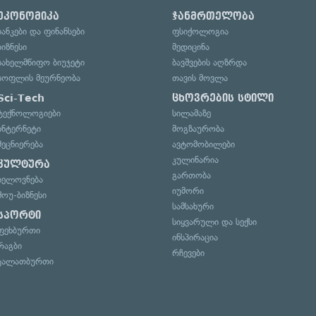
ეკონომიკა
ჯანმრთელობა
ბანკები და ფინანსები
ფსიქოლოგია
ბიზნესი
მედიცინა
სახელმწიფო ბიუჯეტი
ბავშვების აღზრდა
სოფლის მეურნეობა
თავის მოვლა
Sci-Tech
ცხოვრების სტილი
ტექნოლოგიები
სილამაზე
ინტერნეტი
მოგზაურობა
მეცნიერება
ავტომობილები
კულინარია
კულტურა
გართობა
ხელოვნება
იუმორი
შოუ-ბიზნესი
სამსახური
სპორტი
სიყვარული და სექსი
ფეხბურთი
ინსპირაცია
რაგბი
რჩევები
კალათბურთი