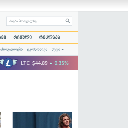
ავი
რჩეული
რეკლამა
საზოგადოება
ეკონომიკა
მეტი
გადახედვა
გადახედვა