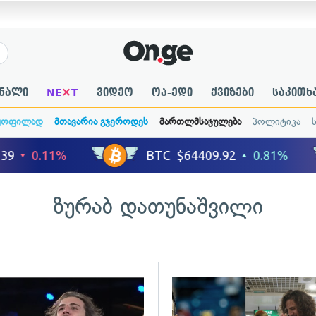
×
ნალი
NE
T
ვიდეო
ოპ-ედი
ქვიზები
საკითხ
ყოფილად
მთავარია გჯეროდეს
მართლმსაჯულება
პოლიტიკა
ზურაბ დათუნაშვილი
ადახედვა
გადახედვა