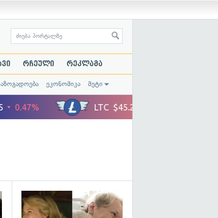
ავი
რჩეული
რეკლამა
საზოგადოება
ეკონომიკა
მეტი