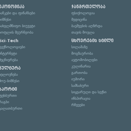
ეკონომიკა
ჯანმრთელობა
ბანკები და ფინანსები
ფსიქოლოგია
ბიზნესი
მედიცინა
სახელმწიფო ბიუჯეტი
ბავშვების აღზრდა
სოფლის მეურნეობა
თავის მოვლა
Sci-Tech
ცხოვრების სტილი
ტექნოლოგიები
სილამაზე
ინტერნეტი
მოგზაურობა
მეცნიერება
ავტომობილები
კულინარია
კულტურა
გართობა
ხელოვნება
იუმორი
შოუ-ბიზნესი
სამსახური
სპორტი
სიყვარული და სექსი
ფეხბურთი
ინსპირაცია
რაგბი
რჩევები
კალათბურთი