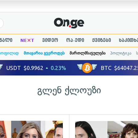
×
ნალი
NE
T
ვიდეო
ოპ-ედი
ქვიზები
საკითხ
ყოფილად
მთავარია გჯეროდეს
მართლმსაჯულება
პოლიტიკა
გლენ ქლოუზი
გადახედვა