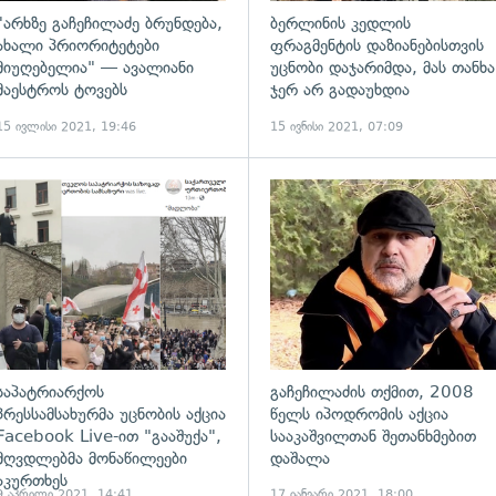
"არხზე გაჩეჩილაძე ბრუნდება,
ბერლინის კედლის
ახალი პრიორიტეტები
ფრაგმენტის დაზიანებისთვის
მიუღებელია" — ავალიანი
უცნობი დაჯარიმდა, მას თანხა
მაესტროს ტოვებს
ჯერ არ გადაუხდია
15 ივლისი 2021, 19:46
15 ივნისი 2021, 07:09
ადახედვა
გადახედვა
საპატრიარქოს
გაჩეჩილაძის თქმით, 2008
პრესსამსახურმა უცნობის აქცია
წელს იპოდრომის აქცია
Facebook Live-ით "გააშუქა",
სააკაშვილთან შეთანხმებით
მღვდლებმა მონაწილეები
დაშალა
აკურთხეს
9 აპრილი 2021, 14:41
17 იანვარი 2021, 18:00