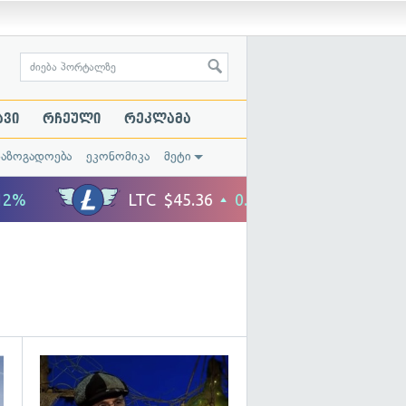
ავი
რჩეული
რეკლამა
საზოგადოება
ეკონომიკა
მეტი
გადახედვა
გადახედვა