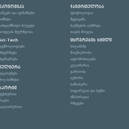
ეკონომიკა
ჯანმრთელობა
ბანკები და ფინანსები
ფსიქოლოგია
ბიზნესი
მედიცინა
სახელმწიფო ბიუჯეტი
ბავშვების აღზრდა
სოფლის მეურნეობა
თავის მოვლა
Sci-Tech
ცხოვრების სტილი
ტექნოლოგიები
სილამაზე
ინტერნეტი
მოგზაურობა
მეცნიერება
ავტომობილები
კულინარია
კულტურა
გართობა
ხელოვნება
იუმორი
შოუ-ბიზნესი
სამსახური
სპორტი
სიყვარული და სექსი
ფეხბურთი
ინსპირაცია
რაგბი
რჩევები
კალათბურთი