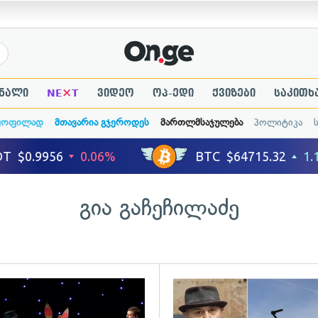
×
ნალი
NE
T
ვიდეო
ოპ-ედი
ქვიზები
საკითხ
ყოფილად
მთავარია გჯეროდეს
მართლმსაჯულება
პოლიტიკა
გია გაჩეჩილაძე
ადახედვა
გადახედვა