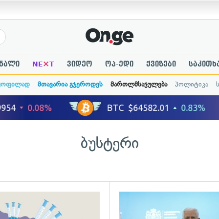
×
ნალი
NE
T
ვიდეო
ოპ-ედი
ქვიზები
საკითხ
ყოფილად
მთავარია გჯეროდეს
მართლმსაჯულება
პოლიტიკა
ბუსტერი
გადახედვა