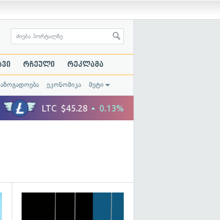
ავი
რჩეული
რეკლამა
საზოგადოება
ეკონომიკა
მეტი
გადახედვა
გადახედვა