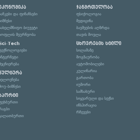
ეკონომიკა
ჯანმრთელობა
ბანკები და ფინანსები
ფსიქოლოგია
ბიზნესი
მედიცინა
სახელმწიფო ბიუჯეტი
ბავშვების აღზრდა
სოფლის მეურნეობა
თავის მოვლა
Sci-Tech
ცხოვრების სტილი
ტექნოლოგიები
სილამაზე
ინტერნეტი
მოგზაურობა
მეცნიერება
ავტომობილები
კულინარია
კულტურა
გართობა
ხელოვნება
იუმორი
შოუ-ბიზნესი
სამსახური
სპორტი
სიყვარული და სექსი
ფეხბურთი
ინსპირაცია
რაგბი
რჩევები
კალათბურთი