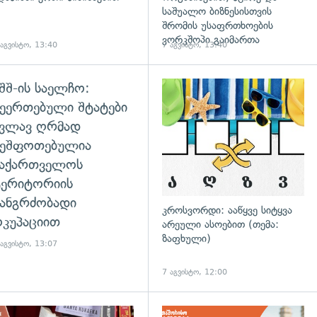
საშუალო ბიზნესისთვის
შრომის უსაფრთხოების
ვორკშოპი გაიმართა
 აგვისტო, 13:40
7 აგვისტო, 13:40
შშ-ის საელჩო:
დახედვა
ეერთებული შტატები
კვლავ ღრმად
შეშფოთებულია
საქართველოს
ტერიტორიის
ანგრძობადი
კროსვორდი: ააწყვე სიტყვა
კუპაციით
არეული ასოებით (თემა:
ზაფხული)
 აგვისტო, 13:07
7 აგვისტო, 12:00