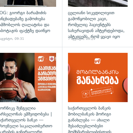
OG: გიორგი ბარამიძის
ცელიანი სიკვდილივით
ანცხადებაზე გამოძიება
გამოწყობილი კაცი,
ამშობლოს ღალატისა და
რომელიც პაციენტებს
აბოტაჟის ფაქტზე დაიწყო
სახურავიდან აშტერდებოდა,
ამტკიცებს, რომ ყვავი იყო
 აგვისტო, 09:31
7 აგვისტო, 09:29
ორნიკე შენგელია
საქართველოს ბანკის
არსელონას ემშვიდობება |
მობილბანკის მორიგი
აქართველოს ბანკი —
განახლება — ახალი
როვნული საკალათბურთო
შესაძლებლობები
აკრების გენერალური
მომხმარებლებისთვის