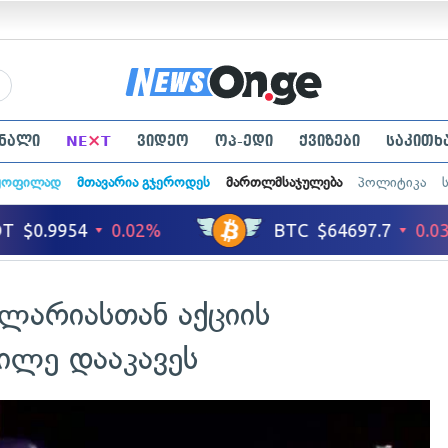
×
ნალი
NE
T
ვიდეო
ოპ-ედი
ქვიზები
საკითხ
ყოფილად
მთავარია გჯეროდეს
მართლმსაჯულება
პოლიტიკა
ელარიასთან აქციის
ილე დააკავეს