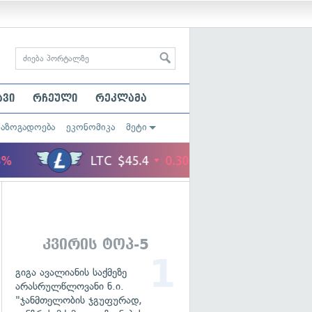
ავი
რჩეული
რეკლამა
საზოგადოება
ეკონომიკა
მეტი
კვირის ტოპ-5
გიგა ავალიანის საქმეზე
არასრულწლოვანი ნ.ი.
"ჯანმთელობის ჯგუფურად,