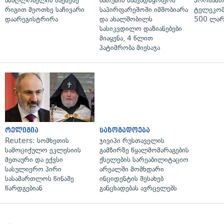
ამაღლობელის საქმეზე
ბათუმის საავადმყოფოს
პროსამ
რიგით მეოთხე საჩივარი
საპირფარეშოში იმშობიარა
ტელეკომ
დაარეგისტრირა
და ახალშობილს
500 ლარ
სასიკვდილო დაზიანებები
მიაყენა, 4 წლით
პატიმრობა მიესაჯა
რელიგია
საზოგადოება
Reuters: სომხეთის
ჯივიპი რუსთაველის
სამოციქულო ეკლესიის
გამზირზე წყალმომარაგების
მეთაური და ექვსი
ქსელების სარეაბილიტაციო
სასულიერო პირი
არეალში მომხდარი
სასამართლოს წინაშე
ინციდენტის შესახებ
წარდგებიან
განცხადებას ავრცელებს