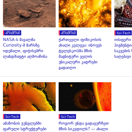
კოსმოსი
კოსმოსი
Sci-Tech
NASA-ს მავალმა
ქართველი ფიზიკოსის
იისფერი
Curiosity-მ მარსზე
ახალი კვლევა: ინოუეს
პიგმენტი
იდუმალი, ფიჭისებრი
ტელესკოპმა მზის
საკვები
ლანდშაფტი აღმოაჩინა
მაგნიტური ველის
საღებავი
უნიკალური კადრები
გადაიღო
Sci-Tech
Sci-Tech
ამაზონის ჯუნგლებში
როგორ უნდა გადავურჩეთ
ფარული სტრუქტურები
მზის სიკვდილს? — ახალი