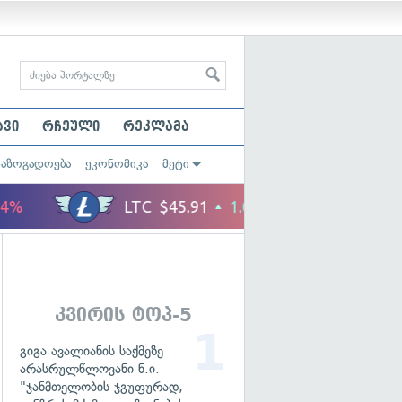
ავი
რჩეული
რეკლამა
საზოგადოება
ეკონომიკა
მეტი
კვირის ტოპ-5
გიგა ავალიანის საქმეზე
არასრულწლოვანი ნ.ი.
"ჯანმთელობის ჯგუფურად,