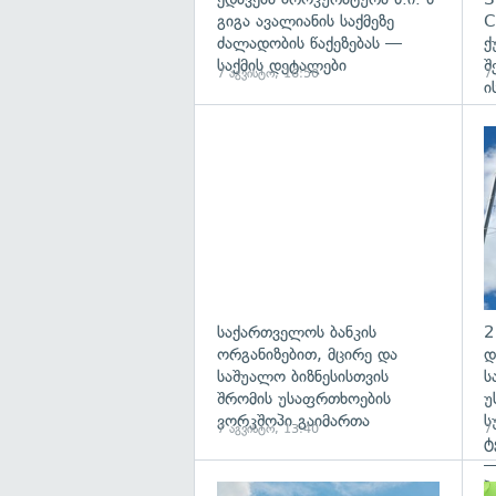
გიგა ავალიანის საქმეზე
C
ძალადობის წაქეზებას —
ქ
საქმის დეტალები
შ
7 აგვისტო, 16:50
7
ი
საქართველოს ბანკის
2
ორგანიზებით, მცირე და
დ
საშუალო ბიზნესისთვის
ს
შრომის უსაფრთხოების
უ
ვორკშოპი გაიმართა
ს
7 აგვისტო, 13:40
7
ტ
—
პ