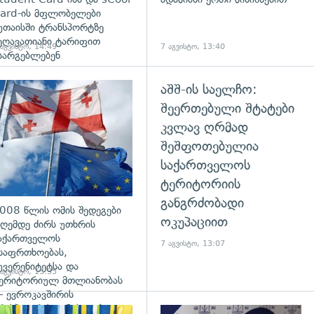
ard-ის მფლობელები
უთაისში ტრანსპორტზე
ეღავათიანი ტარიფით
 აგვისტო, 14:49
7 აგვისტო, 13:40
სარგებლებენ
აშშ-ის საელჩო:
გადახედვა
შეერთებული შტატები
კვლავ ღრმად
შეშფოთებულია
საქართველოს
ტერიტორიის
განგრძობადი
008 წლის ომის შედეგები
ოკუპაციით
ღემდე ძირს უთხრის
აქართველოს
7 აგვისტო, 13:07
საფრთხოებას,
უვერენიტეტსა და
 აგვისტო, 13:35
ერიტორიულ მთლიანობას
 ევროკავშირის
რესპიკერის განცხადება