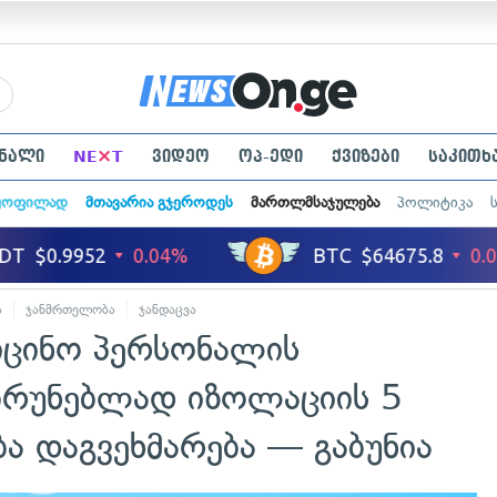
×
ნალი
NE
T
ვიდეო
ოპ-ედი
ქვიზები
საკითხ
ყოფილად
მთავარია გჯეროდეს
მართლმსაჯულება
პოლიტიკა
ა
ჯანმრთელობა
ჯანდაცვა
დიცინო პერსონალის
რუნებლად იზოლაციის 5
ა დაგვეხმარება — გაბუნია