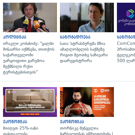
პოლიტიკა
საზოგადოება
საზოგა
ირაკლი კობახიძე: "ყალბი
საია: სტრასბურგმა მზია
ComCom
შინაარსი იქმნება, თითქოს
ამაღლობელის საქმეზე
პროსამ
საქართველოში
რიგით მეოთხე საჩივარი
ტელეკომ
უარყოფითი გარემოა
დაარეგისტრირა
500 ლარ
შექმნილი რუსი
ტურისტებისთვის"
ეკონომიკა
ეკონომიკა
მიიღეთ 25%-იანი
თორნიკე შენგელია
ფასდაკლება
ბარსელონას ემშვიდობება |