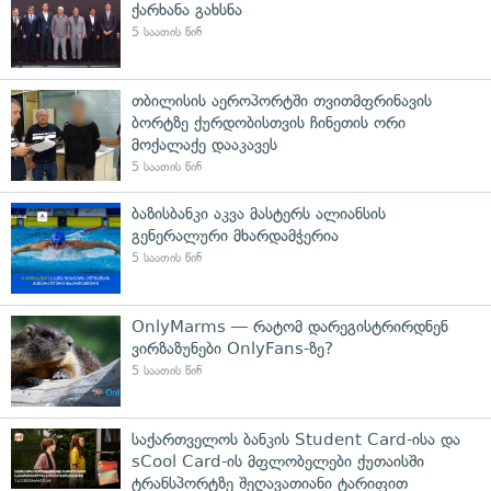
ქარხანა გახსნა
5 საათის წინ
თბილისის აეროპორტში თვითმფრინავის
ბორტზე ქურდობისთვის ჩინეთის ორი
მოქალაქე დააკავეს
5 საათის წინ
ბაზისბანკი აკვა მასტერს ალიანსის
გენერალური მხარდამჭერია
5 საათის წინ
OnlyMarms — რატომ დარეგისტრირდნენ
ვირზაზუნები OnlyFans-ზე?
5 საათის წინ
საქართველოს ბანკის Student Card-ისა და
sCool Card-ის მფლობელები ქუთაისში
ტრანსპორტზე შეღავათიანი ტარიფით