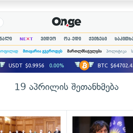
×
ნალი
NE
T
ვიდეო
ოპ-ედი
ქვიზები
საკითხ
ყოფილად
მთავარია გჯეროდეს
მართლმსაჯულება
პოლიტიკა
19 აპრილის შეთანხმება
ადახედვა
გადახედვა