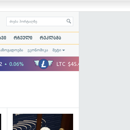
ავი
რჩეული
რეკლამა
საზოგადოება
ეკონომიკა
მეტი
გადახედვა
გადახედვა