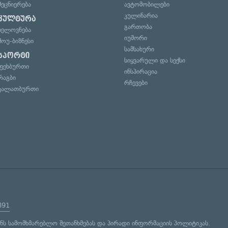
მეცნიერება
ავტომობილები
კულინარია
კულტურა
გართობა
ხელოვნება
იუმორი
შოუ-ბიზნესი
სამსახური
სპორტი
სიყვარული და სექსი
ფეხბურთი
ინსპირაცია
რაგბი
რჩევები
კალათბურთი
891
ენს
სამომხმარებლო შეთანხმებას
და
პირადი ინფორმაციის პოლიტიკას
.