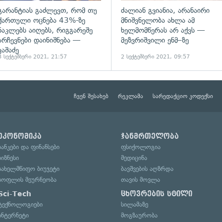
გარანტიას გაძლევთ, რომ თუ
ძალიან გვიანია, არანაირი
ქართული ოცნება 43%-ზე
მნიშვნელობა ახლა ამ
ნაკლებს აიღებს, რიგგარეშე
ხელმომწერას არ აქვს —
არჩევნები დაინიშნება —
მეზვრიშვილი ენმ–ზე
ვაშაძე
3 სექტემბერი 2021, 21:57
2 სექტემბერი 2021, 09:57
ჩვენ შესახებ
რეკლამა
სარედაქციო კოდექსი
ეკონომიკა
ჯანმრთელობა
ბანკები და ფინანსები
ფსიქოლოგია
ბიზნესი
მედიცინა
სახელმწიფო ბიუჯეტი
ბავშვების აღზრდა
სოფლის მეურნეობა
თავის მოვლა
Sci-Tech
ცხოვრების სტილი
ტექნოლოგიები
სილამაზე
ინტერნეტი
მოგზაურობა